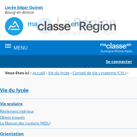
Panneau de gestion des cookies
Lycée Edgar Quinet
Menu de la rubrique
Contenu
Bourg-en-Bresse
MENU
Se connecter
Vous êtes ici :
Accueil
›
Vie du lycée
›
Conseil de Vie Lycéenne (CVL)
›
Vie du lycée
Vie scolaire
Règlement intérieur
Objets trouvés
La Maison des Lycéens (MDL)
Orientation