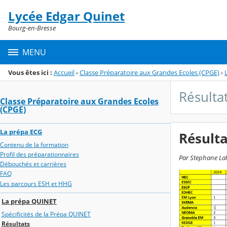
Panneau de gestion des cookies
Lycée Edgar Quinet
Menu de la rubrique
Contenu
Bourg-en-Bresse
MENU
Vous êtes ici :
Accueil
›
Classe Préparatoire aux Grandes Ecoles (CPGE)
›
Résulta
Classe Préparatoire aux Grandes Ecoles
(CPGE)
La prépa ECG
Résulta
Contenu de la formation
Profil des préparationnaires
Par Stephane Lah
Débouchés et carrières
FAQ
Les parcours ESH et HHG
La prépa QUINET
Spécificités de la Prépa QUINET
Résultats