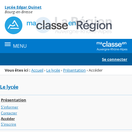
Panneau de gestion des cookies
Lycée Edgar Quinet
Menu de la rubrique
Contenu
Bourg-en-Bresse
MENU
Se connecter
Vous êtes ici :
Accueil
›
Le lycée
›
Présentation
›
Accéder
Le lycée
Présentation
S'informer
Contacter
Accéder
S'inscrire