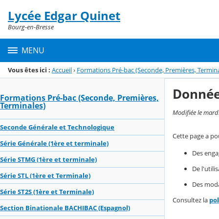
Panneau de gestion des cookies
Lycée Edgar Quinet
Menu de la rubrique
Contenu
Bourg-en-Bresse
MENU
Vous êtes ici :
Accueil
›
Formations Pré-bac (Seconde, Premières, Termina
Donnée
Formations Pré-bac (Seconde, Premières,
Terminales)
Modifiée le mard
Seconde Générale et Technologique
Cette page a pou
Série Générale (1ère et terminale)
Des enga
Série STMG (1ère et terminale)
De l'util
Série STL (1ère et Terminale)
Des modal
Série ST2S (1ère et Terminale)
Consultez la
po
Section Binationale BACHIBAC (Espagnol)