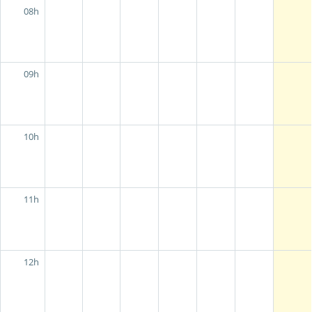
08h
09h
10h
11h
12h