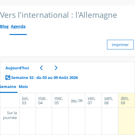
Vers l'international : l'Allemagne
Blog
Agenda
Imprimer
Aujourd’hui
Semaine 32 - du 03 au 09 Août 2026
Semaine
Mois
lun.
mar.
mer.
ven.
sam.
dim.
jeu.
06
03
04
05
07
08
09
Sur la
journée