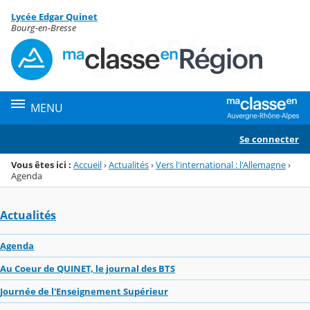
Panneau de gestion des cookies
Lycée Edgar Quinet
Menu de la rubrique
Contenu
Bourg-en-Bresse
MENU
Se connecter
Vous êtes ici :
Accueil
›
Actualités
›
Vers l'international : l'Allemagne
›
Agenda
Actualités
Agenda
Au Coeur de QUINET, le journal des BTS
Journée de l'Enseignement Supérieur