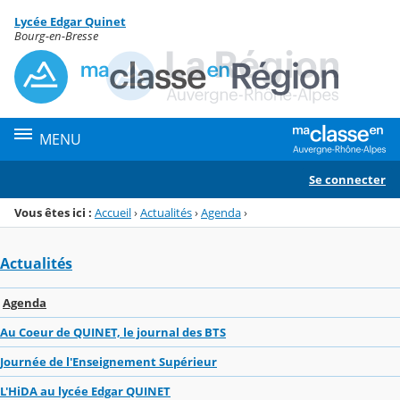
Panneau de gestion des cookies
Lycée Edgar Quinet
Menu de la rubrique
Contenu
Bourg-en-Bresse
MENU
Se connecter
Vous êtes ici :
Accueil
›
Actualités
›
Agenda
›
Actualités
Agenda
Au Coeur de QUINET, le journal des BTS
Journée de l'Enseignement Supérieur
L'HiDA au lycée Edgar QUINET