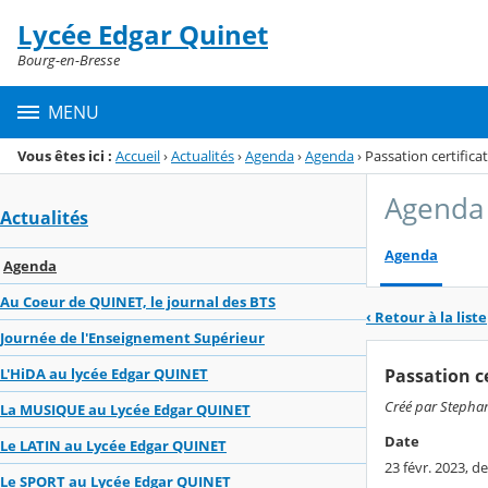
Panneau de gestion des cookies
Lycée Edgar Quinet
Menu de la rubrique
Contenu
Bourg-en-Bresse
MENU
Vous êtes ici :
Accueil
›
Actualités
›
Agenda
›
Agenda
›
Passation certifica
Agenda
Actualités
Agenda
Agenda
Au Coeur de QUINET, le journal des BTS
‹ Retour à la liste
Journée de l'Enseignement Supérieur
Passation ce
L'HiDA au lycée Edgar QUINET
Créé par Stephan
La MUSIQUE au Lycée Edgar QUINET
Date
Le LATIN au Lycée Edgar QUINET
23 févr. 2023, de
Le SPORT au Lycée Edgar QUINET