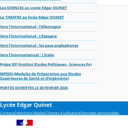
Les SCIENCES au Lycée Edgar QUINET
Le THEATRE au lycée Edgar QUINET
Vers l'international : l'Allemagne
Vers l'international : L'Espagne
Vers l'international : les pays anglophones
Vers l'internationnal : L'Italie
Prépa IEP (Institut Etudes Politiques - Sciences Po)
MPESSI (Modules de Préparation aux Etudes
Supérieures de Santé et d'Ingéniérie)
PORTES OUVERTES LE 28 FEVRIER 2026
Lycée Edgar Quinet
Contacts
Mentions légales
Chartes d'utilisation
Données personnelles