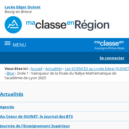
Panneau de gestion des cookies
Lycée Edgar Quinet
Menu de la rubrique
Contenu
Bourg-en-Bresse
MENU
Se connecter
Vous êtes ici :
Accueil
›
Actualités
›
Les SCIENCES au Lycée Edgar QUINET
›
Blog
›
2nde 1 : Vainqueur de la finale du Rallye Mathématique de
l'académie de Lyon 2025
Actualités
Agenda
Au Coeur de QUINET, le journal des BTS
Journée de l'Enseignement Supérieur