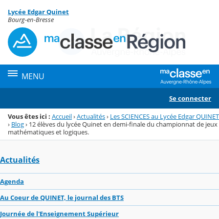
Panneau de gestion des cookies
Lycée Edgar Quinet
Menu de la rubrique
Contenu
Bourg-en-Bresse
MENU
Se connecter
Vous êtes ici :
Accueil
›
Actualités
›
Les SCIENCES au Lycée Edgar QUINET
›
Blog
›
12 élèves du lycée Quinet en demi-finale du championnat de jeux
mathématiques et logiques.
Actualités
Agenda
Au Coeur de QUINET, le journal des BTS
Journée de l'Enseignement Supérieur