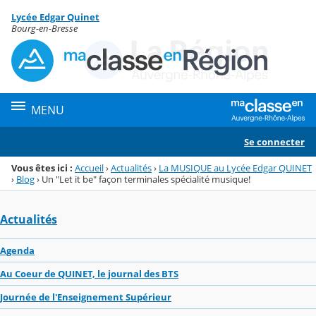
Panneau de gestion des cookies
Lycée Edgar Quinet
Menu de la rubrique
Contenu
Bourg-en-Bresse
MENU
Se connecter
Vous êtes ici :
Accueil
›
Actualités
›
La MUSIQUE au Lycée Edgar QUINET
›
Blog
›
Un "Let it be" façon terminales spécialité musique!
Actualités
Agenda
Au Coeur de QUINET, le journal des BTS
Journée de l'Enseignement Supérieur