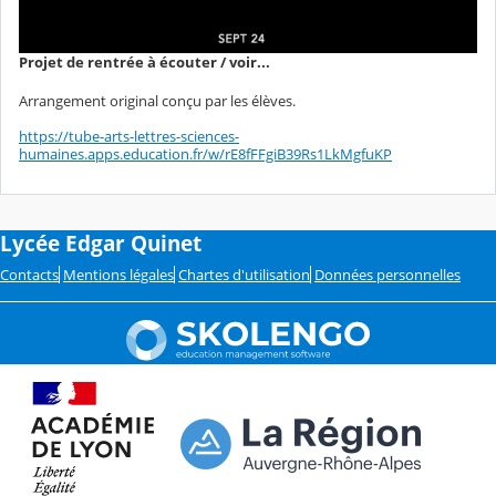
Projet de rentrée à écouter / voir...
Arrangement original conçu par les élèves.
https://tube-arts-lettres-sciences-
humaines.apps.education.fr/w/rE8fFFgiB39Rs1LkMgfuKP
Lycée Edgar Quinet
Contacts
Mentions légales
Chartes d'utilisation
Données personnelles