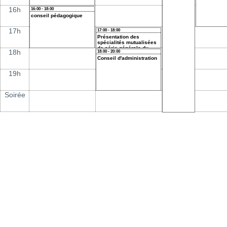
16h
16:00 - 18:00
conseil pédagogique
17h
17:00 - 18:00
Présentation des
spécialités mutualisées
de série générale du
18h
18:00 - 20:00
territoire
Conseil d'administration
19h
Soirée