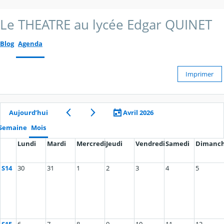
Le THEATRE au lycée Edgar QUINET
Blog
Agenda
Imprimer
Aujourd’hui
Avril 2026
Semaine
Mois
Lundi
Mardi
Mercredi
Jeudi
Vendredi
Samedi
Dimanc
S14
30
31
1
2
3
4
5
S15
6
7
8
9
10
11
12