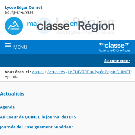
Panneau de gestion des cookies
Lycée Edgar Quinet
Menu de la rubrique
Contenu
Bourg-en-Bresse
MENU
Se connecter
Vous êtes ici :
Accueil
›
Actualités
›
Le THEATRE au lycée Edgar QUINET
›
Agenda
Actualités
Agenda
Au Coeur de QUINET, le journal des BTS
Journée de l'Enseignement Supérieur