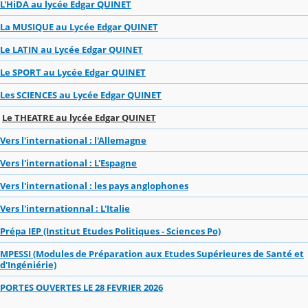
L'HiDA au lycée Edgar QUINET
La MUSIQUE au Lycée Edgar QUINET
Le LATIN au Lycée Edgar QUINET
Le SPORT au Lycée Edgar QUINET
Les SCIENCES au Lycée Edgar QUINET
Le THEATRE au lycée Edgar QUINET
Vers l'international : l'Allemagne
Vers l'international : L'Espagne
Vers l'international : les pays anglophones
Vers l'internationnal : L'Italie
Prépa IEP (Institut Etudes Politiques - Sciences Po)
MPESSI (Modules de Préparation aux Etudes Supérieures de Santé et
d'Ingéniérie)
PORTES OUVERTES LE 28 FEVRIER 2026