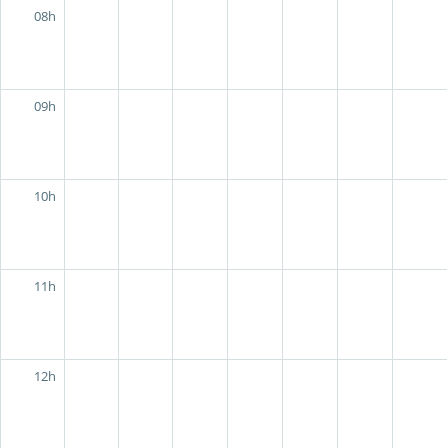
08h
09h
10h
11h
12h