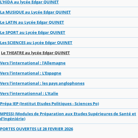
L'HiDA au lycée Edgar QUINET
La MUSIQUE au Lycée Edgar QUINET
Le LATIN au Lycée Edgar QUINET
Le SPORT au Lycée Edgar QUINET
Les SCIENCES au Lycée Edgar QUINET
Le THEATRE au lycée Edgar QUINET
Vers l'international : l'Allemagne
Vers l'international : L'Espagne
Vers l'international : les pays anglophones
Vers l'internationnal : L'Italie
Prépa IEP (Institut Etudes Politiques - Sciences Po)
MPESSI (Modules de Préparation aux Etudes Supérieures de Santé et
d'Ingéniérie)
PORTES OUVERTES LE 28 FEVRIER 2026