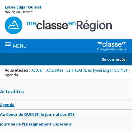
Panneau de gestion des cookies
Lycée Edgar Quinet
Menu de la rubrique
Contenu
Bourg-en-Bresse
MENU
Se connecter
Vous êtes ici :
Accueil
›
Actualités
›
Le THEATRE au lycée Edgar QUINET
›
Agenda
Actualités
Agenda
Au Coeur de QUINET, le journal des BTS
Journée de l'Enseignement Supérieur