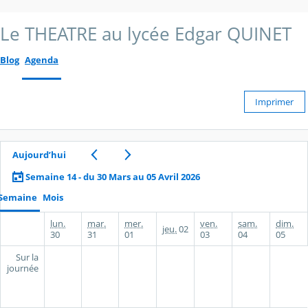
Le THEATRE au lycée Edgar QUINET
Blog
Agenda
Imprimer
Aujourd’hui
Semaine 14 - du 30 Mars au 05 Avril 2026
Semaine
Mois
lun.
mar.
mer.
ven.
sam.
dim.
jeu.
02
30
31
01
03
04
05
Sur la
journée