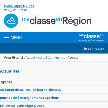
Panneau de gestion des cookies
Lycée Edgar Quinet
Menu de la rubrique
Contenu
Bourg-en-Bresse
MENU
Se connecter
Vous êtes ici :
Accueil
›
Actualités
›
Agenda
›
Agenda
Actualités
Agenda
Au Coeur de QUINET, le journal des BTS
Journée de l'Enseignement Supérieur
L'HiDA au lycée Edgar QUINET