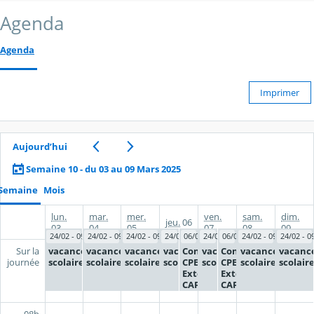
Agenda
Agenda
Imprimer
Aujourd’hui
Semaine 10 - du 03 au 09 Mars 2025
Semaine
Mois
lun.
mar.
mer.
ven.
sam.
dim.
jeu.
06
03
04
05
07
08
09
24/02 - 09/03
24/02 - 09/03
24/02 - 09/03
24/02 - 09/03
06/03 - 07/03
24/02 - 09/03
06/03 - 07/03
24/02 - 09/03
24/02 - 0
vacances
vacances
vacances
vacances
Concours
vacances
Concours
vacances
vacanc
Sur la
scolaires
scolaires
scolaires
scolaires
CPE
scolaires
CPE
scolaires
scolair
journée
Externe -
Externe -
CAPET SII
CAPET SII
08h